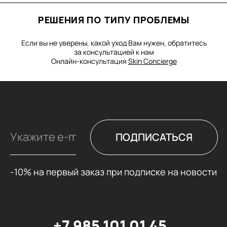
+7 985 101 01 45
ПОЛУЧИТЬ КОНСУЛЬТАЦИЮ
ДОСТАВКА И ОПЛАТА
О НАС
ПОДАРОЧНЫЕ КАРТЫ
КАТАЛОГ
ПОЛИТИКА
КОНТАКТЫ
КОНФИДЕНЦИАЛЬНОСТИ
г. Москва, м. Белорусская, 3-
я улица Ямского Поля, 9к2,
103С
ЖК Art Residence
ИП Васильева Тамара
Борисовна, ИНН 500173193979