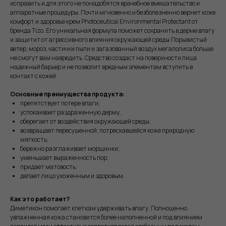
исправить и для этого не понадобятся врачебное вмешательство и
аппаратные процедуры. Почти мгновенно и безболезненно вернет коже
комфорт и здоровье крем Photoceutical Environmental Protectant от
бренда Tizo. Его уникальная формула поможет сохранить в дерме влагу
и защитит от агрессивного влияния окружающей среды.Порывистый
ветер, мороз, частички пыли и загазованный воздух мегаполиса больше
не смогут вам навредить. Средство создаст на поверхности лица
надежный барьер и не позволит вредным элементам вступить в
контакт с кожей.
Основные преимущества продукта:
препятствует потере влаги;
успокаивает раздраженную дерму;
оберегает от воздействия окружающей среды;
возвращает пересушенной, потрескавшейся коже природную
мягкость;
бережно разглаживает морщинки;
уменьшает выраженность пор;
придает матовость;
делает лицо ухоженным и здоровым.
Как это работает?
Диметикон помогает клеткам удерживать влагу. Полноценно
увлажненная кожа становится более наполненной и под влиянием