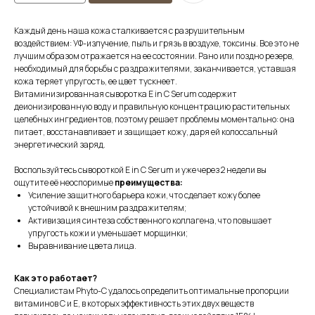
Каждый день наша кожа сталкивается с разрушительным
воздействием: УФ-излучение, пыль и грязь в воздухе, токсины. Все это не
лучшим образом отражается на ее состоянии. Рано или поздно резерв,
необходимый для борьбы с раздражителями, заканчивается, уставшая
кожа теряет упругость, ее цвет тускнеет.
Витаминизированная сыворотка E in C Serum содержит
деионизированную воду и правильную концентрацию растительных
целебных ингредиентов, поэтому решает проблемы моментально: она
питает, восстанавливает и защищает кожу, даря ей колоссальный
энергетический заряд.
Воспользуйтесь сывороткой E in C Serum и уже через 2 недели вы
ощутите её неоспоримые
преимущества:
Усиление защитного барьера кожи, что сделает кожу более
устойчивой к внешним раздражителям;
Активизация синтеза собственного коллагена, что повышает
упругость кожи и уменьшает морщинки;
Выравнивание цвета лица.
Как это работает?
Специалистам Phyto-C удалось определить оптимальные пропорции
витаминов C и E, в которых эффективность этих двух веществ