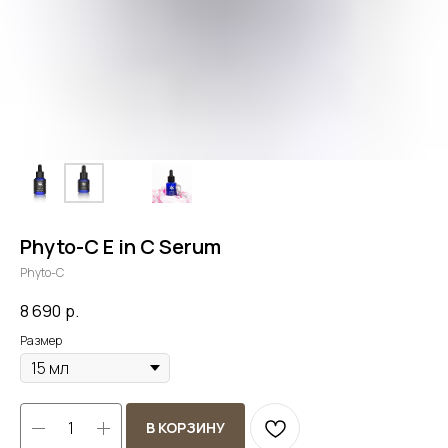
Phyto-C E in C Serum
Phyto-C
8 690
р.
Размер
В КОРЗИНУ