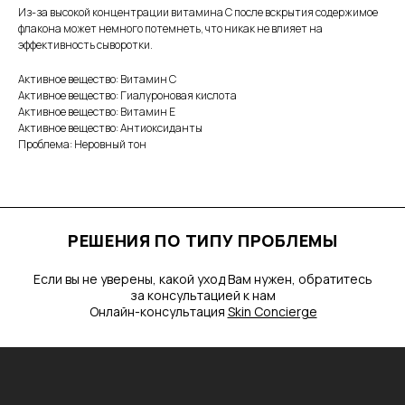
Из-за высокой концентрации витамина C после вскрытия содержимое
ПОЛУЧИТЬ КОНСУЛЬТАЦИЮ
флакона может немного потемнеть, что никак не влияет на
эффективность сыворотки.
Активное вещество: Витамин С
ДОСТАВКА И ОПЛАТА
О НАС
Активное вещество: Гиалуроновая кислота
ПОДАРОЧНЫЕ КАРТЫ
Активное вещество: Витамин Е
КАТАЛОГ
Активное вещество: Антиоксиданты
ПОЛИТИКА
КОНТАКТЫ
Проблема: Неровный тон
КОНФИДЕНЦИАЛЬНОСТИ
г. Москва, м. Белорусская, 3-
я улица Ямского Поля, 9к2,
103С
ЖК Art Residence
ИП Васильева Тамара
Борисовна, ИНН 500173193979