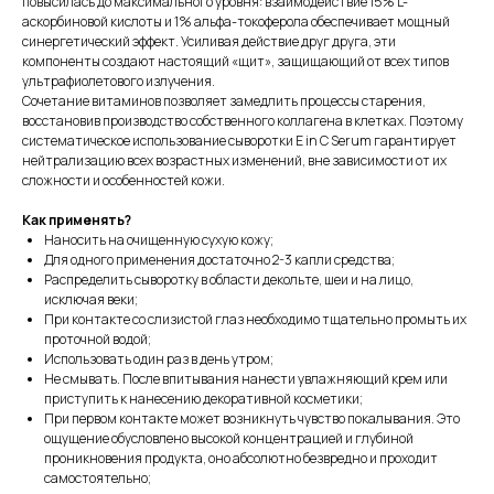
повысилась до максимального уровня: взаимодействие 15% L-
аскорбиновой кислоты и 1% альфа-токоферола обеспечивает мощный
синергетический эффект. Усиливая действие друг друга, эти
компоненты создают настоящий «щит», защищающий от всех типов
ультрафиолетового излучения.
Сочетание витаминов позволяет замедлить процессы старения,
восстановив производство собственного коллагена в клетках. Поэтому
РЕШЕНИЯ ПО ТИПУ ПРОБЛЕМЫ
систематическое использование сыворотки E in C Serum гарантирует
нейтрализацию всех возрастных изменений, вне зависимости от их
Если вы не уверены, какой уход Вам нужен, обратитесь
сложности и особенностей кожи.
за консультацией к нам
Онлайн-консультация
Skin Concierge
Как применять?
Наносить на очищенную сухую кожу;
Для одного применения достаточно 2-3 капли средства;
Распределить сыворотку в области декольте, шеи и на лицо,
исключая веки;
ПОДПИСАТЬСЯ
При контакте со слизистой глаз необходимо тщательно промыть их
проточной водой;
Использовать один раз в день утром;
-10% на первый заказ при подписке на
Не смывать. После впитывания нанести увлажняющий крем или
новости
приступить к нанесению декоративной косметики;
При первом контакте может возникнуть чувство покалывания. Это
ощущение обусловлено высокой концентрацией и глубиной
+7 985 101 01 45
проникновения продукта, оно абсолютно безвредно и проходит
самостоятельно;